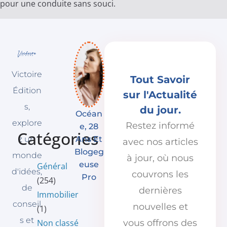
pour une conduite sans souci.
Victoire
Tout Savoir
Édition
sur l'Actualité
s,
du jour.
Océan
explore
Restez informé
E, 28
Catégories
Ans Et
z un
avec nos articles
Blogeg
monde
à jour, où nous
Euse
Général
d'idées,
couvrons les
Pro
(254)
de
dernières
Immobilier
conseil
nouvelles et
(1)
s et
Non classé
vous offrons des