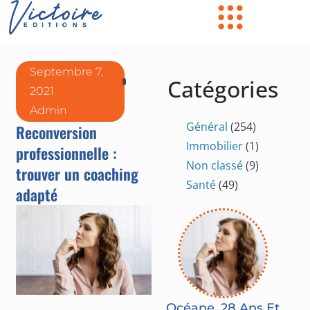
Septembre 7,
Catégories
2021
Admin
Général
(254)
Reconversion
Immobilier
(1)
professionnelle :
Non classé
(9)
trouver un coaching
Santé
(49)
adapté
Océane, 28 Ans Et