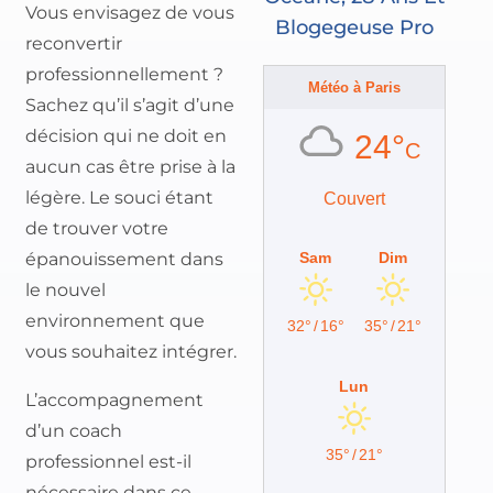
Vous envisagez de vous
Blogegeuse Pro
reconvertir
professionnellement ?
Météo à Paris
Sachez qu’il s’agit d’une
décision qui ne doit en
24°
C
aucun cas être prise à la
légère. Le souci étant
Couvert
de trouver votre
Sam
Dim
épanouissement dans
le nouvel
environnement que
32°
/
16°
35°
/
21°
vous souhaitez intégrer.
Lun
L’accompagnement
d’un coach
35°
/
21°
professionnel est-il
nécessaire dans ce