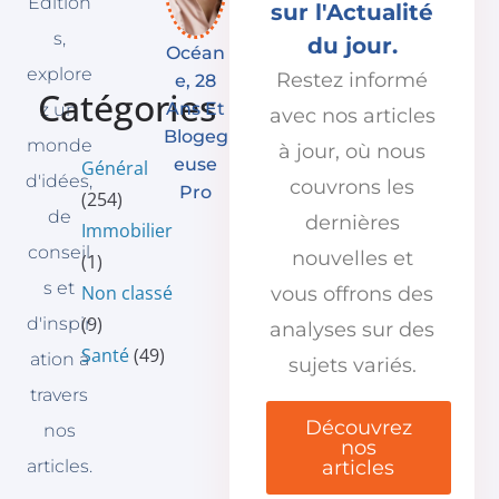
Édition
sur l'Actualité
s,
du jour.
Océan
explore
Restez informé
E, 28
Catégories
Ans Et
z un
avec nos articles
Blogeg
monde
à jour, où nous
Euse
Général
d'idées,
couvrons les
Pro
(254)
de
dernières
Immobilier
conseil
nouvelles et
(1)
s et
Non classé
vous offrons des
(9)
d'inspir
analyses sur des
Santé
(49)
ation à
sujets variés.
travers
Découvrez
nos
nos
articles
articles.